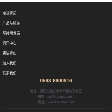
走进青拓
产品与服务
可持续发展
资讯中心
廉洁青山
加入我们
联系我们
0593-6600816
地址：福建省福安市湾坞经济开发区
邮箱：sell@tsingtuo.com
网址：www.tsingtuo.com