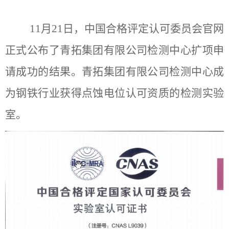
11月21日，中国合格评定认可委员会官网
正式公布了青拓集团有限公司检测中心扩项申
请成功的结果。青拓集团有限公司检测中心
成
为钢铁行业获得点蚀电位认可资质的检测实验
室。