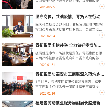
关监管作业场所督导防疫工作，福安市政府市
长钟宜国，副市长、公安局局长蔡立新，人大
2020-02-05
常委会副主任郭跃光等领导陪同，青拓集团总
裁陈庆科、行政总经理钟盛江给予热情接...
坚守岗位，共战疫情，青拓人在行动
陈庆科主持会议2月4日，青拓集团疫情防控指
挥部召开第五次疫情防控专题会，会议重点对
各种措施取得的成效进行总结，并对下一阶段
2020-02-04
工作进行部署，疫情防控指挥部组长陈庆科强
调必须落实做细各项工作，确保企业有效开...
青拓集团多措并举 全力做好疫情防控工作
疫情就是命令，防控就是责任。青拓集团有限
公司严格按照省委省政府和市委市政府的部署
要求，把疫情防控作为首要任务，集团及各子
2020-01-31
公司迅速成立疫情防控指挥部，明确各项分
工，设立隔离观察区由专人值守，做好疫情防
青拓集团与福安市工商联深入范坑乡慰问老党员与特困户
控...
1月14日，青拓集团有限公司领导周杰，福安
市工商联主任缪孟云一同前往福安市偏远乡村
——范坑乡毛家坪村、咸阳村，慰问了20户老
2020-01-16
党员与特困户并送上青拓集团的爱心与关怀，
受到当地党委政府、村干部及群众的一片...
福建省劳动就业服务局副局长赵建新一行莅临青拓集团调研