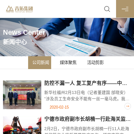
News Center
新闻中心
公司新闻
媒体聚焦
活动剪影
防控不漏一人 复工复产有序——中国不锈钢龙头企业生产见闻
新华社福州2月13日电（记者董建国 邰晓安）
“涉及员工生命安全不能有一丝一毫马虎。我们
在春节前就成立了专门的疫情防控领导小组，
2020-02-15
力争把防控细化到每一个工作环节。”12日下
午，位于福建宁德福安的青拓集团，...
宁德市政府副市长胡楠一行赴海关监管作业场所督导防疫工作
2月2日，宁德市政府副市长胡楠一行11人赴海