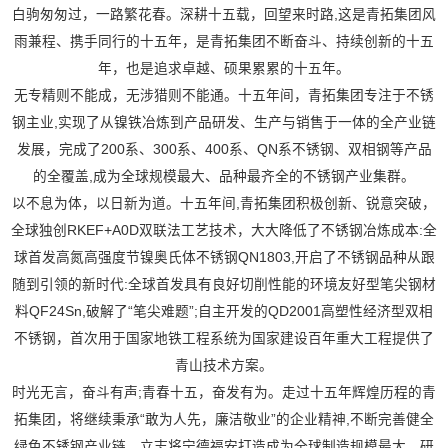
白驹匆匆过，一路繁花春。深耕十五载，回望来时路,这是青拓集团风
雨兼程、携手同行的十五年，是青拓集团不断奋斗、持续创新的十五
年，也是追求卓越、硕果累累的十五年。
无专精则不能成，无涉猎则不能通。十五年间，青拓集团专注于不锈
钢主业,实现了从镍铁冶炼到产品研发、生产与销售于一体的全产业链
发展，完成了200系、300系、400系、QN系不锈钢、双相钢等产品
的全覆盖,成为全球规模最大、品种最齐全的不锈钢产业集群。
以不息为体，以日新为道。十五年间,青拓集团积极创新、锐意突破，
全球独创RKEF+A0D双联法工艺技术，大大降低了不锈钢冶炼成本:全
球首发高氮高强度节镍奥氏体不锈钢QN1803,开启了不锈钢品种从跟
随到引领的新时代:全球首发具有良好切削性能的环境友好型笔尖钢材
料QF24Sn,破解了“笔尖难题”;自主开发的QD2001高塑性经济型双相
不锈钢，首次用于国家地铁工程系统为国家建设百年重大工程提供了
青山技术方案。
时光无言，奋斗有声;青春十五，奋发有为。走过十五年辉煌历程的青
拓集团，将继续秉承“敢为人先，廉洁敬业”的企业精神,不断完善健全
绿色不锈钢产业链，立志将宁德福安打造成为全球制造规模最大、研